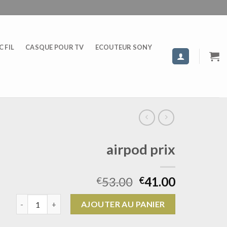
 FIL
CASQUE POUR TV
ECOUTEUR SONY
airpod prix
53.00
41.00
€
€
quantité de airpod prix
AJOUTER AU PANIER