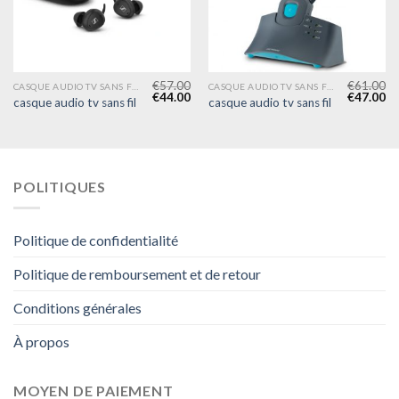
€
57.00
€
61.00
CASQUE AUDIO TV SANS FIL
CASQUE AUDIO TV SANS FIL
€
44.00
€
47.00
casque audio tv sans fil
casque audio tv sans fil
POLITIQUES
Politique de confidentialité
Politique de remboursement et de retour
Conditions générales
À propos
MOYEN DE PAIEMENT