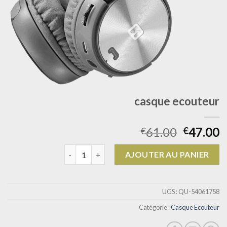
casque ecouteur
61.00
47.00
€
€
quantité de casque ecouteur
AJOUTER AU PANIER
UGS :
QU-54061758
Catégorie :
Casque Ecouteur