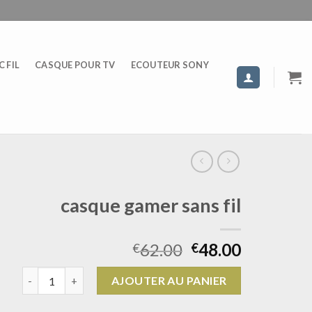
 FIL
CASQUE POUR TV
ECOUTEUR SONY
casque gamer sans fil
62.00
48.00
€
€
quantité de casque gamer sans fil
AJOUTER AU PANIER