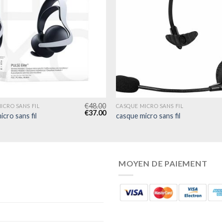
€
48.00
ICRO SANS FIL
CASQUE MICRO SANS FIL
€
37.00
cro sans fil
casque micro sans fil
MOYEN DE PAIEMENT