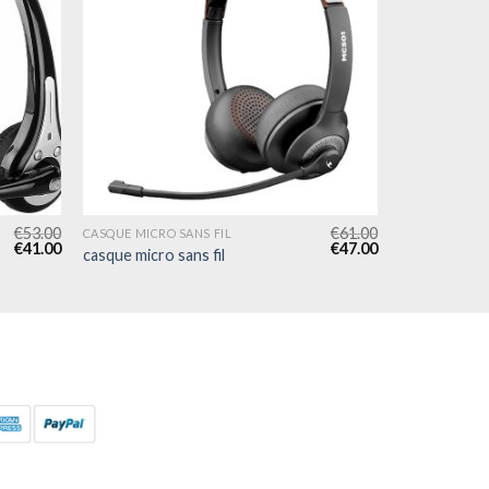
€
53.00
€
61.00
CASQUE MICRO SANS FIL
€
41.00
€
47.00
casque micro sans fil