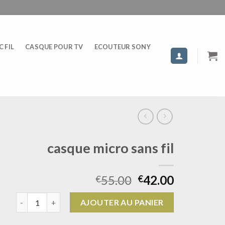
 FIL
CASQUE POUR TV
ECOUTEUR SONY
casque micro sans fil
55.00
42.00
€
€
quantité de casque micro sans fil
AJOUTER AU PANIER