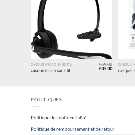
€
55.00
€
59.00
CASQUE MICRO SANS FIL
CASQUE M
€
42.00
€
45.00
casque micro sans fil
casque mi
POLITIQUES
Politique de confidentialité
Politique de remboursement et de retour