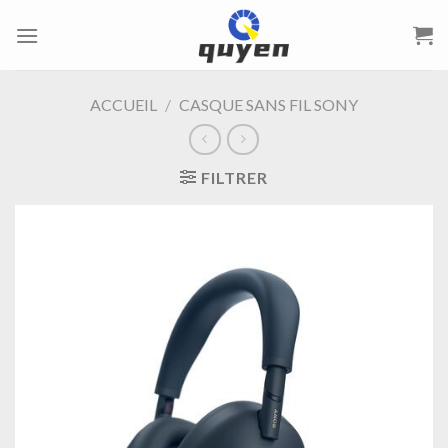
Passer
au
contenu
ACCUEIL
/
CASQUE SANS FIL SONY
FILTRER