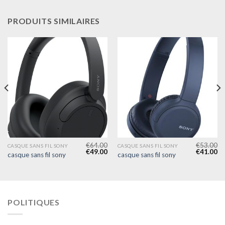
PRODUITS SIMILAIRES
€
64.00
€
53.00
CASQUE SANS FIL SONY
CASQUE SANS FIL SONY
€
49.00
€
41.00
casque sans fil sony
casque sans fil sony
POLITIQUES