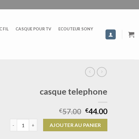
 FIL
CASQUE POUR TV
ECOUTEUR SONY
casque telephone
57.00
44.00
€
€
quantité de casque telephone
AJOUTER AU PANIER