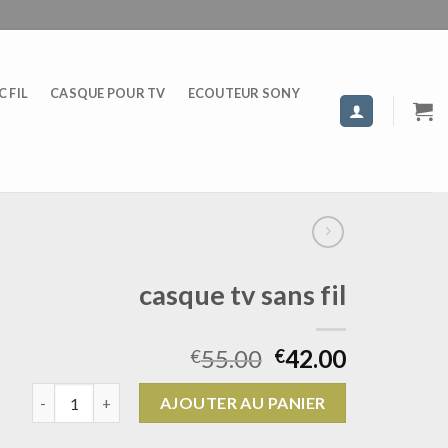
 FIL
CASQUE POUR TV
ECOUTEUR SONY
casque tv sans fil
55.00
42.00
€
€
quantité de casque tv sans fil
AJOUTER AU PANIER