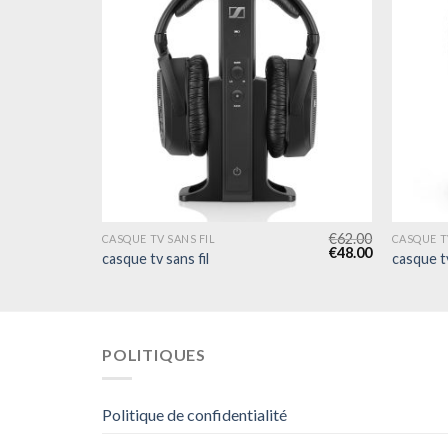
€
56.00
€
62.00
CASQUE TV SANS FIL
CASQUE T
€
43.00
€
48.00
casque tv sans fil
casque tv
POLITIQUES
Politique de confidentialité