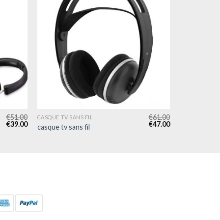
€
51.00
€
61.00
CASQUE TV SANS FIL
€
39.00
€
47.00
casque tv sans fil