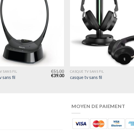
€
51.00
V SANS FIL
CASQUE TV SANS FIL
€
39.00
 sans fil
casque tv sans fil
MOYEN DE PAIEMENT