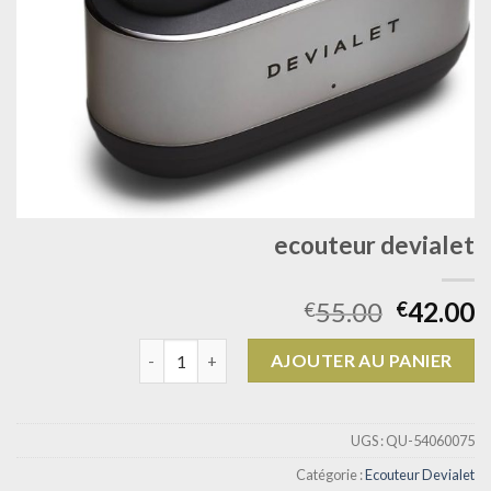
ecouteur devialet
55.00
42.00
€
€
quantité de ecouteur devialet
AJOUTER AU PANIER
UGS :
QU-54060075
Catégorie :
Ecouteur Devialet