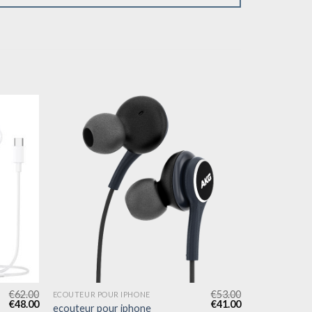
€
62.00
€
53.00
ECOUTEUR POUR IPHONE
€
48.00
€
41.00
ecouteur pour iphone