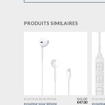
PRODUITS SIMILAIRES
€
61.00
€
61.00
ECOUTEUR POUR IPHONE
ECOUTEUR
€
47.00
€
47.00
ecouteur pour iphone
ecouteu