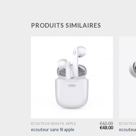
PRODUITS SIMILAIRES
€
60.00
€
62.00
ECOUTEUR SANS FIL APPLE
ECOUTEUR
€
46.00
€
48.00
ecouteur sans fil apple
ecouteur 