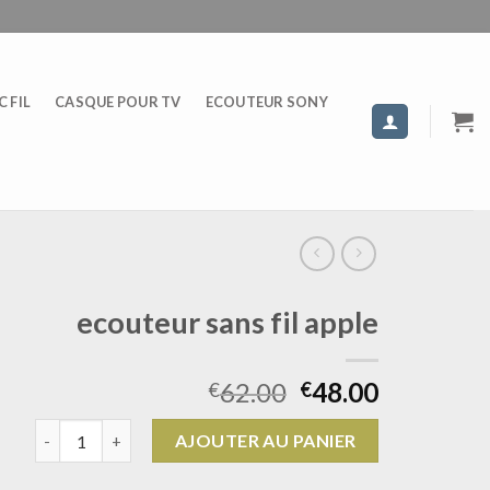
 FIL
CASQUE POUR TV
ECOUTEUR SONY
ecouteur sans fil apple
62.00
48.00
€
€
quantité de ecouteur sans fil apple
AJOUTER AU PANIER