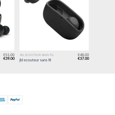
€
51.00
€
48.00
JBL ECOUTEUR SANS FIL
€
39.00
€
37.00
jbl ecouteur sans fil