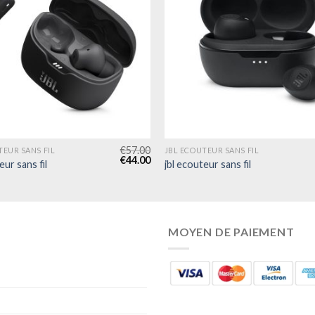
€
57.00
TEUR SANS FIL
JBL ECOUTEUR SANS FIL
€
44.00
eur sans fil
jbl ecouteur sans fil
MOYEN DE PAIEMENT