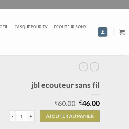
 FIL
CASQUE POUR TV
ECOUTEUR SONY
jbl ecouteur sans fil
60.00
46.00
€
€
quantité de jbl ecouteur sans fil
AJOUTER AU PANIER