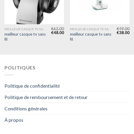
€
62.00
€
49.00
MEILLEUR CASQUE TV SANS FIL
MEILLEUR CASQUE TV SANS FIL
€
48.00
€
38.00
meilleur casque tv sans
meilleur casque tv sans
fil
fil
POLITIQUES
Politique de confidentialité
Politique de remboursement et de retour
Conditions générales
À propos