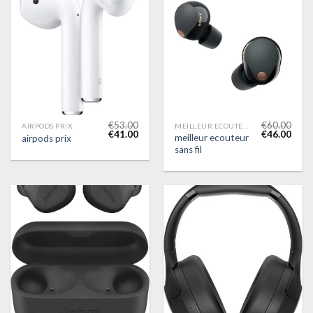
€
53.00
€
60.00
AIRPODS PRIX
MEILLEUR ECOUTEUR SANS FIL
€
41.00
€
46.00
meilleur ecouteur
airpods prix
sans fil