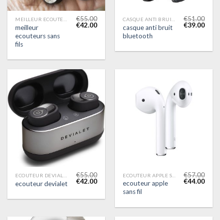
€
55.00
€
51.00
MEILLEUR ECOUTEURS SANS FILS
CASQUE ANTI BRUIT BLUETOOTH
€
42.00
€
39.00
meilleur
casque anti bruit
ecouteurs sans
bluetooth
fils
€
55.00
€
57.00
ECOUTEUR DEVIALET
ECOUTEUR APPLE SANS FIL
€
42.00
€
44.00
ecouteur apple
ecouteur devialet
sans fil