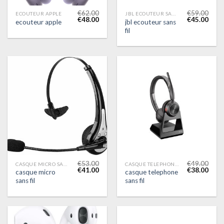
€
62.00
€
59.00
ECOUTEUR APPLE
JBL ECOUTEUR SANS FIL
€
48.00
€
45.00
jbl ecouteur sans
ecouteur apple
fil
€
53.00
€
49.00
CASQUE MICRO SANS FIL
CASQUE TELEPHONE SANS FIL
€
41.00
€
38.00
casque micro
casque telephone
sans fil
sans fil