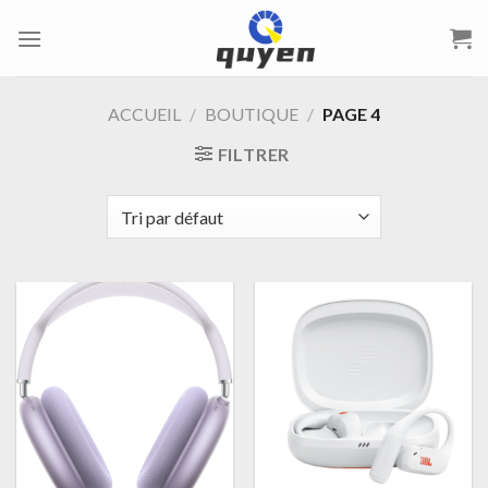
Passer
au
contenu
ACCUEIL
/
BOUTIQUE
/
PAGE 4
FILTRER