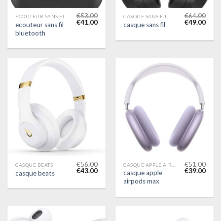
€
53.00
€
64.00
ECOUTEUR SANS FIL BLUETOOTH
CASQUE SANS FIL
€
41.00
€
49.00
ecouteur sans fil
casque sans fil
bluetooth
€
56.00
€
51.00
CASQUE BEATS
CASQUE APPLE AIRPODS MAX
€
43.00
€
39.00
casque apple
casque beats
airpods max