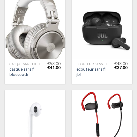
€
53.00
€
48.00
CASQUE SANS FIL BLUETOOTH
ECOUTEUR SANS FIL JBL
€
41.00
€
37.00
casque sans fil
ecouteur sans fil
bluetooth
jbl