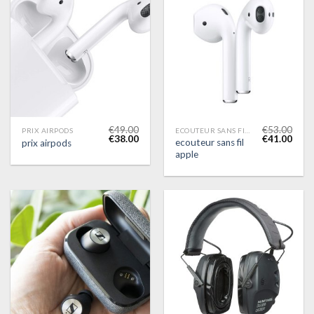
€
49.00
€
53.00
PRIX AIRPODS
ECOUTEUR SANS FIL APPLE
€
38.00
€
41.00
ecouteur sans fil
prix airpods
apple