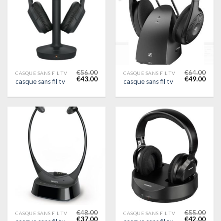
€
56.00
€
64.00
CASQUE SANS FIL TV
CASQUE SANS FIL TV
€
43.00
€
49.00
casque sans fil tv
casque sans fil tv
€
48.00
€
55.00
CASQUE SANS FIL TV
CASQUE SANS FIL TV
€
37.00
€
42.00