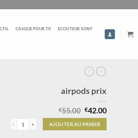
 FIL
CASQUE POUR TV
ECOUTEUR SONY
airpods prix
55.00
42.00
€
€
quantité de airpods prix
AJOUTER AU PANIER