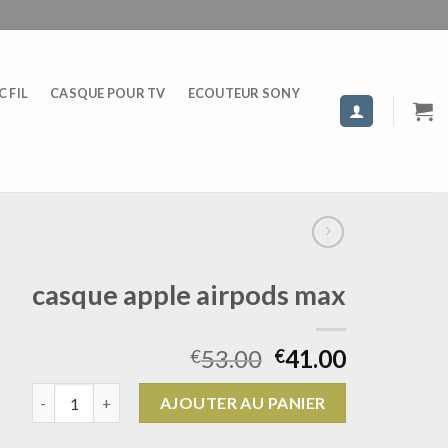
 FIL
CASQUE POUR TV
ECOUTEUR SONY
casque apple airpods max
53.00
41.00
€
€
quantité de casque apple airpods max
AJOUTER AU PANIER