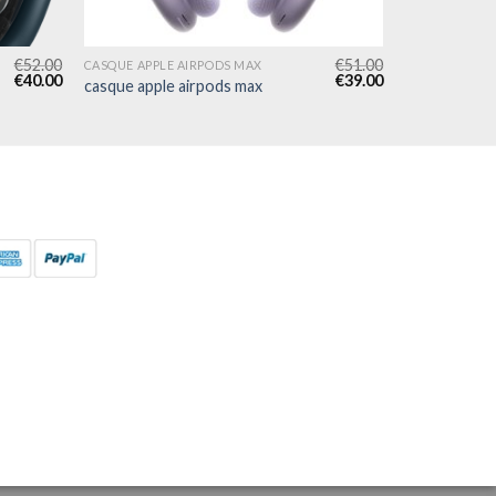
€
52.00
€
51.00
CASQUE APPLE AIRPODS MAX
€
40.00
€
39.00
casque apple airpods max