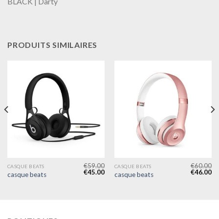
BLACK | Darty
PRODUITS SIMILAIRES
€
59.00
€
60.00
CASQUE BEATS
CASQUE BEATS
€
45.00
€
46.00
casque beats
casque beats