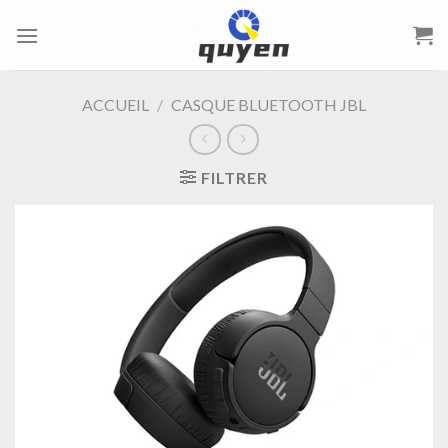
Passer
au
contenu
ACCUEIL
/
CASQUE BLUETOOTH JBL
FILTRER