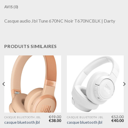
AVIS (0)
Casque audio Jbl Tune 670NC Noir T670NCBLK | Darty
PRODUITS SIMILAIRES
€
49.00
€
52.00
CASQUE BLUETOOTH JBL
CASQUE BLUETOOTH JBL
€
38.00
€
40.00
casque bluetooth jbl
casque bluetooth jbl