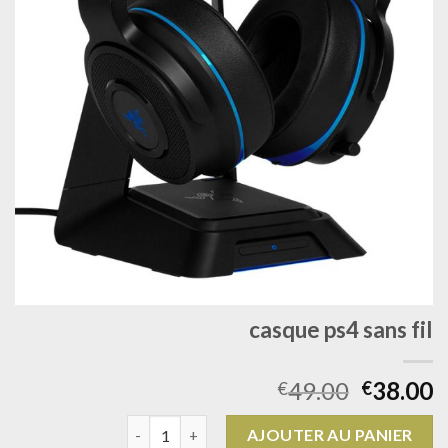
casque ps4 sans fil
49.00
38.00
€
€
quantité de casque ps4 sans fil
AJOUTER AU PANIER