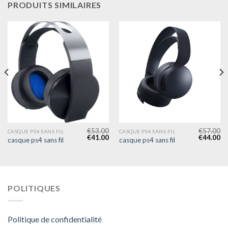
PRODUITS SIMILAIRES
€
53.00
€
57.00
CASQUE PS4 SANS FIL
CASQUE PS4 SANS FIL
€
41.00
€
44.00
casque ps4 sans fil
casque ps4 sans fil
POLITIQUES
Politique de confidentialité