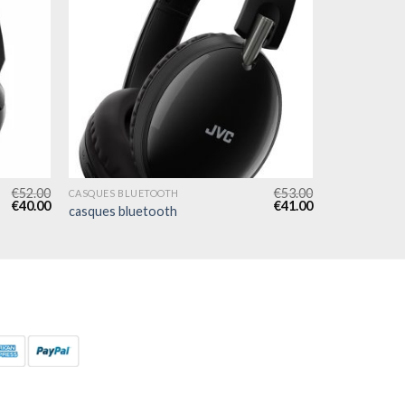
€
52.00
€
53.00
CASQUES BLUETOOTH
€
40.00
€
41.00
casques bluetooth