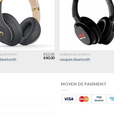
€
52.00
 BLUETOOTH
CASQUES BLUETOOTH
€
40.00
 bluetooth
casques bluetooth
MOYEN DE PAIEMENT