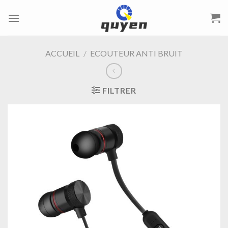
Passer
au
contenu
ACCUEIL
/
ECOUTEUR ANTI BRUIT
FILTRER