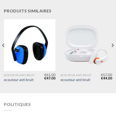
PRODUITS SIMILAIRES
€
61.00
€
57.00
ECOUTEUR ANTI BRUIT
ECOUTEUR ANTI BRUIT
€
47.00
€
44.00
ecouteur anti bruit
ecouteur anti bruit
POLITIQUES