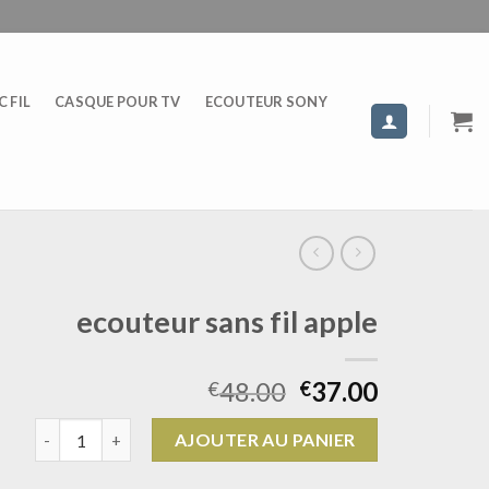
 FIL
CASQUE POUR TV
ECOUTEUR SONY
ecouteur sans fil apple
48.00
37.00
€
€
quantité de ecouteur sans fil apple
AJOUTER AU PANIER