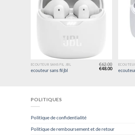
€
57.00
€
62.00
ECOUTEUR SANS FIL JBL
ECOUTEUR
€
44.00
€
48.00
ecouteur sans fil jbl
ecouteur 
POLITIQUES
Politique de confidentialité
Politique de remboursement et de retour