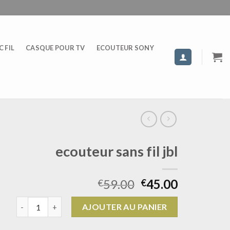
 FIL
CASQUE POUR TV
ECOUTEUR SONY
ecouteur sans fil jbl
59.00
45.00
€
€
quantité de ecouteur sans fil jbl
AJOUTER AU PANIER