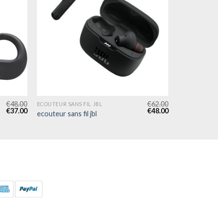
€
48.00
€
62.00
ECOUTEUR SANS FIL JBL
€
37.00
€
48.00
ecouteur sans fil jbl