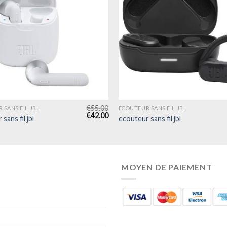
€
55.00
 SANS FIL JBL
ECOUTEUR SANS FIL JBL
€
42.00
sans fil jbl
ecouteur sans fil jbl
MOYEN DE PAIEMENT