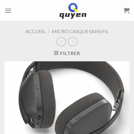
Passer
au
contenu
ACCUEIL
/
MICRO CASQUE SANS FIL
FILTRER