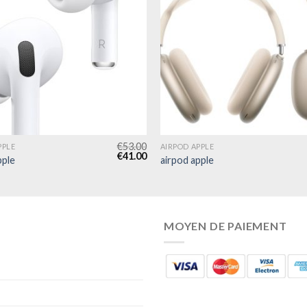
€
53.00
PPLE
AIRPOD APPLE
€
41.00
pple
airpod apple
MOYEN DE PAIEMENT