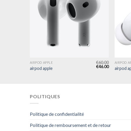
€
52.00
€
60.00
AIRPOD APPLE
AIRPOD A
€
40.00
€
46.00
airpod apple
airpod a
POLITIQUES
Politique de confidentialité
Politique de remboursement et de retour