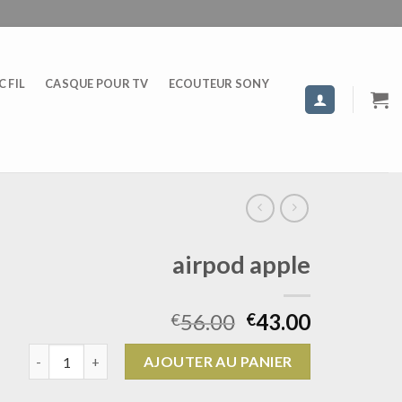
 FIL
CASQUE POUR TV
ECOUTEUR SONY
airpod apple
56.00
43.00
€
€
quantité de airpod apple
AJOUTER AU PANIER