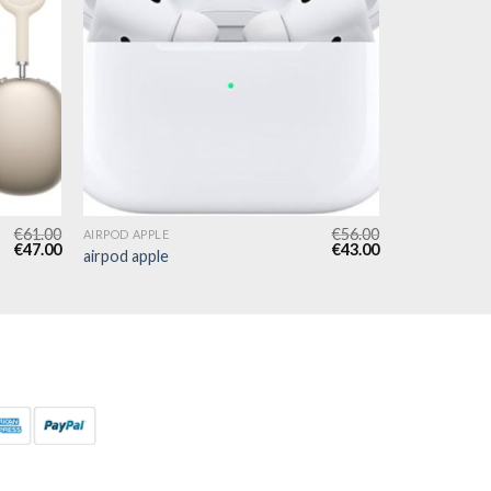
€
61.00
€
56.00
AIRPOD APPLE
€
47.00
€
43.00
airpod apple