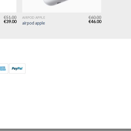
€
51.00
€
60.00
AIRPOD APPLE
€
39.00
€
46.00
airpod apple