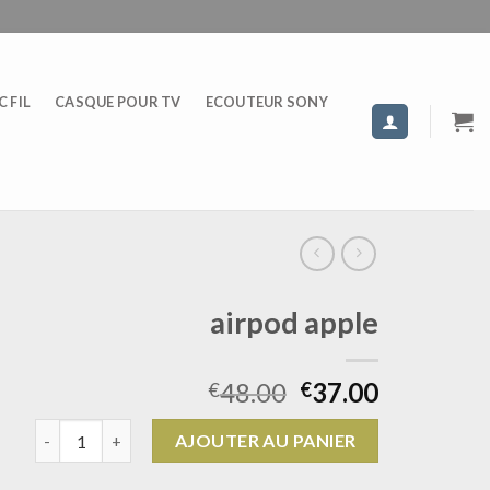
 FIL
CASQUE POUR TV
ECOUTEUR SONY
airpod apple
48.00
37.00
€
€
quantité de airpod apple
AJOUTER AU PANIER