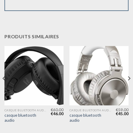
PRODUITS SIMILAIRES
€
60.00
€
59.00
CASQUE BLUETOOTH AUDIO
CASQUE BLUETOOTH AUDIO
€
46.00
€
45.00
casque bluetooth
casque bluetooth
audio
audio